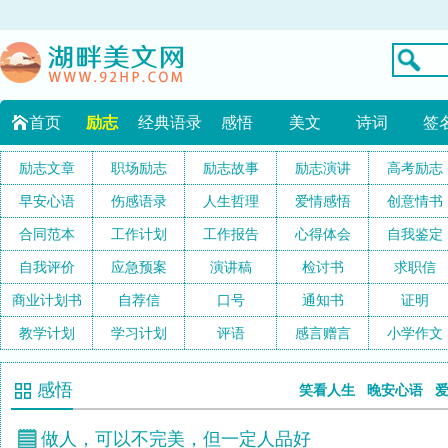
首页
励志
经典语录
感悟
美文
诗词
签
励志文章
职场励志
励志故事
励志演讲
高考励志
早安心语
伤感语录
人生哲理
爱情感悟
创意情书
合同范本
工作计划
工作报告
心得体会
自我鉴定
自我评价
应急预案
演讲稿
检讨书
求职信
商业计划书
自荐信
口号
通知书
证明
教学计划
学习计划
评语
感言赠言
小学作文
感悟
笑看人生
晚安心语
做人，可以不完美，但一定人品好