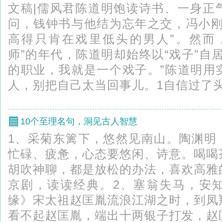
文稿|儒风君陈道明饱读诗书、一身正
问，钱钟书与他结为忘年之交，冯小刚
高得只肯在戏里低头的男人”。然而
师”的年代，陈道明却始终以“戏子”自
的职业，我就是一个戏子。”陈道明用
人，别把自己太当回事儿。1自信过了头，
10个至理名句，洞见古人智慧
1、采菊东篱下，悠然见南山。陶渊明
忙碌、疲惫，心态要悠闲、诗意。喝喝
胡吹神聊，都是放松的办法，喜欢高雅
京剧，读读经典。2、塞翁失马，安
缘》宋太祖赵匡胤流浪江湖之时，到凤
看不起赵匡胤，端出十两银子打发，赵匡