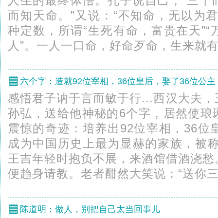
人生的最终体悟。孔子说自己，“三十
而知天命。”又说：“不知命，无以为
种定数，所谓“生死有命，富贵在天”
人”。一人一口命，好命歹命，生来就有。
六个字：造就92位宰相，36位皇后，娶了36位公主
感悟君子讷于言而敏于行...西汉大夫
孙弘，送给他神秘的6个字，居然使琅
震惊的奇迹：培养出92位宰相，36位
成为中国历史上最为显赫的家族，被称
王吉年轻时抱负不展，来酒馆借酒浇愁
便趋身请教。老者酣然大笑说：“送你三个
陈道明：做人，别把自己太当回事儿