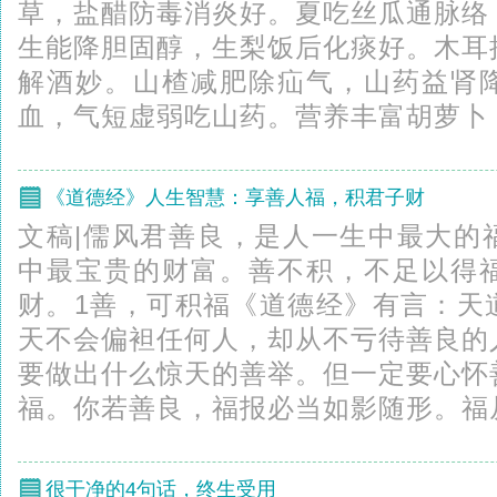
草，盐醋防毒消炎好。夏吃丝瓜通脉络
生能降胆固醇，生梨饭后化痰好。木耳
解酒妙。山楂减肥除疝气，山药益肾
血，气短虚弱吃山药。营养丰富胡萝卜，
《道德经》人生智慧：享善人福，积君子财
文稿|儒风君善良，是人一生中最大的
中最宝贵的财富。善不积，不足以得
财。1善，可积福《道德经》有言：天
天不会偏袒任何人，却从不亏待善良的
要做出什么惊天的善举。但一定要心怀
福。你若善良，福报必当如影随形。福从
很干净的4句话，终生受用