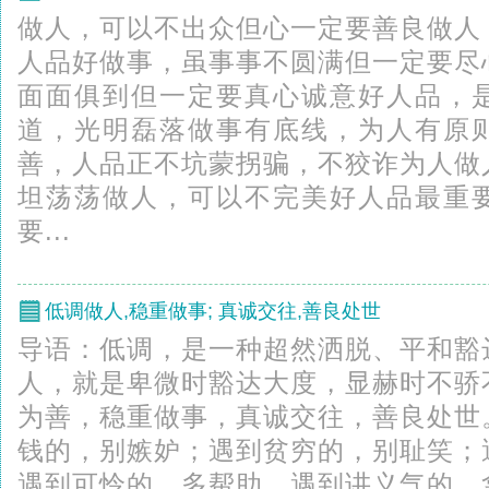
做人，可以不出众但心一定要善良做人
人品好做事，虽事事不圆满但一定要尽
面面俱到但一定要真心诚意好人品，
道，光明磊落做事有底线，为人有原
善，人品正不坑蒙拐骗，不狡诈为人做
坦荡荡做人，可以不完美好人品最重
要...
低调做人,稳重做事; 真诚交往,善良处世
导语：低调，是一种超然洒脱、平和豁
人，就是卑微时豁达大度，显赫时不骄
为善，稳重做事，真诚交往，善良处世
钱的，别嫉妒；遇到贫穷的，别耻笑；
遇到可怜的，多帮助。遇到讲义气的，