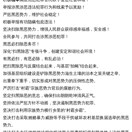
举报涉黑涉恶违法犯罪行为和线索予以奖励！
严惩黑恶势力，维护社会稳定！
积极举报有功隐瞒包庇违法！
坚决扫除黑恶势力，增强人民群众获得感幸福感，安全感！
全民参与，共同打击涉黑涉恶犯罪！
黑恶必扫除恶务尽！
深化“扫黑除恶”专项斗争，创建安定和谐社会环境！
有黑必扫，有恶必除，有乱必治！
把扫黑除恶与反腐结合起来，与基层“拍蝇”结合起来。
加强基层组织建设是铲除黑恶势力滋生土壤的治本之策关键之举。
出重拳下重手，切实形成对黑恶势力的压倒性态势。
严厉打击“村霸”宗族恶势力背后的腐败行为。
坚定扫黑除恶的意志，确保扫出朗朗乾坤清风正气。
坚持依法严惩方针不动摇，坚决遏制黑恶势力犯罪。
坚决打击利用宗族势力横行乡里的“村霸乡霸”。
坚决打击采取贿赂暴力威胁等手段干扰破坏农村基层换届选举的黑恶
势力。