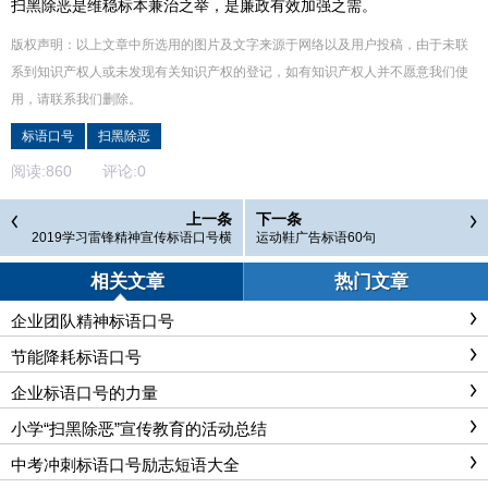
扫黑除恶是维稳标本兼治之举，是廉政有效加强之需。
版权声明：以上文章中所选用的图片及文字来源于网络以及用户投稿，由于未联
系到知识产权人或未发现有关知识产权的登记，如有知识产权人并不愿意我们使
用，请联系
我们
删除
。
标语口号
扫黑除恶
阅读:
860
评论:
0
上一条
下一条
2019学习雷锋精神宣传标语口号横
运动鞋广告标语60句
幅大全精选
相关文章
热门文章
企业团队精神标语口号
节能降耗标语口号
企业标语口号的力量
小学“扫黑除恶”宣传教育的活动总结
中考冲刺标语口号励志短语大全