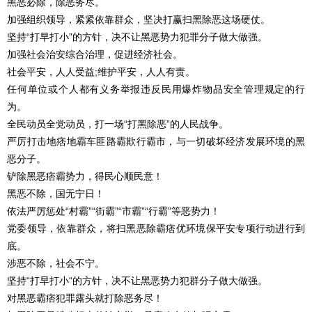
黑恶必除，除恶务尽。
加强组织领导，紧紧依靠群众，坚决打赢扫黑除恶这场硬仗。
坚持“打早打小”的方针，决不让黑恶势力犯罪分子做大做强。
加强社会治安综合治理，促进经济社会。
社会平安，人人受益;维护平安，人人有责。
任何单位或个人都有义务举报违反民用爆炸物品安全管理规定的行
为。
全民动员全党动员，打一场“打黑除恶”的人民战争。
严厉打击地痞地霸车匪路霸欺行霸市，与一切破坏经济发展环境的黑
恶分子。
铲除黑恶痞霸势力，得民心顺民意！
黑恶不除，国无宁日！
依法严厉惩处“村霸”“街霸”“市霸”“行霸”等恶势力！
党委领导，依靠群众，将扫黑恶除霸痞优环境保平安专项行动进行到
底。
涉恶不除，社会不宁。
坚持“打早打小“的方针，决不让黑恶势力犯群分子做大做强。
对黑恶霸痞犯罪露头就打除恶务尽！