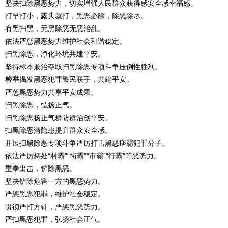
坚决扫除黑恶势力，切实增强人民群众获得感安全感幸福感。
打早打小，露头就打，黑恶必除，除恶除尽。
有黑扫黑，无黑除恶无恶治乱。
依法严惩黑恶势力维护社会和谐稳定。
扫黑除恶，净化环境共建平安。
坚持标本兼治夺取扫黑除恶专项斗争压倒性胜利。
检举
揭发黑恶犯罪警民联手，共建平安。
严惩黑恶势力共享平安成果。
扫黑除恶，弘扬正气。
扫黑除恶扬正气群防群治创平安。
扫黑除恶清隐患提升群众安全感。
开展扫黑除恶专项斗争严厉打击黑恶痞霸犯罪分子。
依法严厉惩处“村霸”“街霸”“市霸”“行霸”等恶势力。
重拳出击，铲除黑恶。
坚决铲除危害一方的黑恶势力。
严惩黑恶犯罪，维护社会稳定。
贯彻严打方针，严惩黑恶势力。
严扫黑恶犯罪，弘扬社会正气。