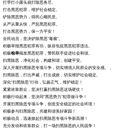
打早打小露头就打除恶务尽。
打击黑恶犯罪，维护社会稳定。
铲除黑恶势力，得民心顺民意。
从严从重从快，严惩黑恶犯罪。
打击黑恶势力，保一方平安！
全民动员，坚决铲除黑恶“毒瘤”。
积极举报黑恶犯罪有功，纵容包庇黑恶犯罪违法。
积极
检举
揭发黑恶犯罪，警民联手促进社会和谐。
扫黑除恶，净化社会，构建和谐，创建平安。
深入开展扫黑除恶专项斗争，切实增强人民群众的安全感。，
扫黑除恶，打出声威，打出成效，切实维护社会稳定。
深化“扫黑除恶”行动，弘扬正气，维护稳定！
紧紧依靠群众，坚决打赢扫黑除恶这场硬仗！
积极行动起来，坚决同“黑恶势力”犯罪做斗争！
开展扫黑除恶专项斗争，创造安全稳定的社会环境！
积极参与扫黑除恶，共建和谐美好家园！
积极动员，迅速掀起扫黑除恶专项斗争新高潮！
充分发动和依靠群众，打一场扫黑除恶的人民战争！