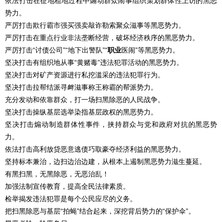
依法打击在征地租地过程中煽动群众闹事组织策划群体性上访的黑恶
势力。
严厉打击欺行霸市强买强卖敲诈勒索聚众滋事等黑恶势力。
严厉打击在重点行业非法垄断经营，破坏经济秩序的黑恶势力。
严厉打击“讨债公司”“地下出警队”“
职业
医闹”等黑恶势力。
坚决打击有组织地从事“黄赌毒”违法犯罪活动的黑恶势力。
坚决打击对矿产资源进行私挖滥采的违法犯罪行为。
坚决打击拉帮结派寻衅滋事称王称霸的帮派势力。
充分发动和依靠群众，打一场扫黑除恶的人民战争。
坚决打击操纵基层选举染指基层政权的黑恶势力。
坚决打击煽动制造群体性事件，挟持群众与党和政府对抗的黑恶势
力。
依法打击高利放贷恶意逃债巧取豪夺经济利益的黑恶势力。
坚持标本兼治，边扫边治边建，从根本上遏制黑恶势力滋生蔓延。
有黑扫黑，无黑除恶，无恶治乱！
加强法制宣传教育，提高全民法律素质。
检举揭发违法犯罪是每个公民应尽的义务。
把扫黑除恶与基层“拍蝇”结合起来，深挖背后势力的“保护伞”。