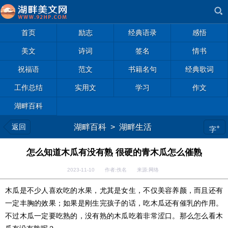
首页
励志
经典语录
感悟
美文
诗词
签名
情书
祝福语
范文
书籍名句
经典歌词
工作总结
实用文
学习
作文
湖畔百科
返回
湖畔百科
>
湖畔生活
+
字
怎么知道木瓜有没有熟 很硬的青木瓜怎么催熟
2023-11-10 作者:佚名 来源:网络
木瓜是不少人喜欢吃的水果，尤其是女生，不仅美容养颜，而且还有
一定丰胸的效果；如果是刚生完孩子的话，吃木瓜还有催乳的作用。
不过木瓜一定要吃熟的，没有熟的木瓜吃着非常涩口。那么怎么看木