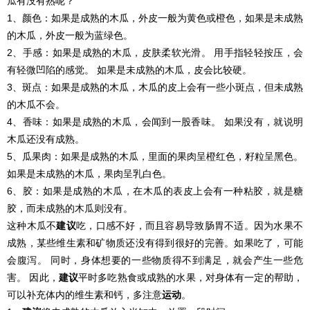
瓜有没有熟呢？
1、颜色：如果是成熟的木瓜，外皮一般为黄色或橙色，如果是未成熟
的木瓜，外皮一般为蓝绿色。
2、手感：如果是成熟的木瓜，皮肤柔软光滑。 用手指轻轻按压，会
有轻微凹陷的感觉。 如果是未成熟的木瓜，皮会比较硬。
3、斑点：如果是成熟的木瓜，木瓜的皮上会有一些小斑点，但未成熟
的木瓜不会。
4、香味：如果是成熟的木瓜，会闻到一股香味。 如果没有，就说明
木瓜还没有成熟。
5、瓜果肉：如果是成熟的木瓜，里面的果肉呈橙红色，籽粒呈黑色。
如果是未成熟的木瓜，果肉呈乳白色。
6、胶：如果是成熟的木瓜，在木瓜的表皮上会有一种粘胶，就是糖
胶，而未成熟的木瓜则没有。
这种木瓜不
建议
吃，口感不好，而且容易导致肠胃不适。因为水果不
成熟，某些维生素和矿物质还没有得到很好的完善。如果吃了，可能
会腹泻。 同时，身体想要的一些物质得不到满足，就会产生一些危
害。 因此，
建议
平时多吃熟食或成熟的水果，对身体有一定的帮助，
可以补充体内的维生素和钙，多注意
运动
。