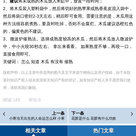
1、
建议
将未成熟的木瓜放入米缸中，放置一段时间；
2、将木瓜装入塑料袋中，然后将切好的熟苹果或熟香蕉皮混入袋中，
然后将袋口密封2-3天左右，稍后即可食用。需要注意的是，木瓜用这
种方法很容易煮熟，要及时吃掉，否则不会腐烂。木瓜建议选橙红色
的，偏黄色的不建议。
3、微波炉催熟法。选择成熟度较高的木瓜，然后将木瓜放入微波炉
中，中小火咬30秒左右。 拿出来看看。 如果熟度不够，再咬一口，
直接食用即可。
关键词： 怎么 知道 木瓜 有没有 催熟
版权声明：以上文章中所选用的图片及文字来源于网络以及用户投稿，由于未联
系到知识产权人或未发现有关知识产权的登记，如有知识产权人并不愿意我们使
用，请联系
我们
删除
。
阅读:
143
评论:
0
上一条
下一条
小寒当天出生的人命运怎么样 小寒
花胶是什么 花胶有什么功效
节气吃什么食物
相关文章
热门文章