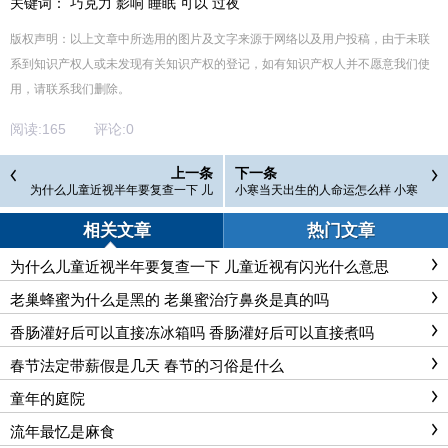
关键词： 巧克力 影响 睡眠 可以 过夜
版权声明：以上文章中所选用的图片及文字来源于网络以及用户投稿，由于未联
系到知识产权人或未发现有关知识产权的登记，如有知识产权人并不愿意我们使
用，请联系
我们
删除
。
阅读:
165
评论:
0
上一条
下一条
为什么儿童近视半年要复查一下 儿
小寒当天出生的人命运怎么样 小寒
童近视有闪光什么意思
节气吃什么食物
相关文章
热门文章
为什么儿童近视半年要复查一下 儿童近视有闪光什么意思
老巢蜂蜜为什么是黑的 老巢蜜治疗鼻炎是真的吗
香肠灌好后可以直接冻冰箱吗 香肠灌好后可以直接煮吗
春节法定带薪假是几天 春节的习俗是什么
童年的庭院
流年最忆是麻食