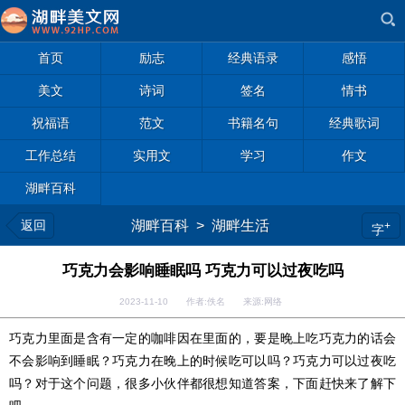
首页
励志
经典语录
感悟
美文
诗词
签名
情书
祝福语
范文
书籍名句
经典歌词
工作总结
实用文
学习
作文
湖畔百科
返回
湖畔百科
>
湖畔生活
+
字
巧克力会影响睡眠吗 巧克力可以过夜吃吗
2023-11-10 作者:佚名 来源:网络
巧克力里面是含有一定的咖啡因在里面的，要是晚上吃巧克力的话会
不会影响到睡眠？巧克力在晚上的时候吃可以吗？巧克力可以过夜吃
吗？对于这个问题，很多小伙伴都很想知道答案，下面赶快来了解下