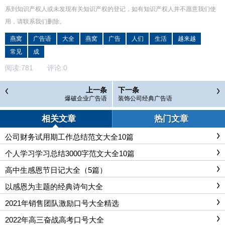
系到知识产权人或未发现有关知识产权的登记，如有知识产权人并不愿意我们使
用，请联系
我们
删除
。
燕窝
广告语
大全
燕窝
广告
人们
生活
越来越
常见
成
阅读:
781
评论:
0
上一条
下一条
爆破企业广告语
装饰公司经典广告语
相关文章
热门文章
公司财务试用期工作总结范文大全10篇
个人学习学习总结3000字范文大全10篇
高中生感恩节日记大全（5篇）
以感恩为主题的经典诗句大全
2021年销售团队激励口号大全精选
2022年高三奋战高考口号大全