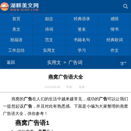
首页
励志
经典语录
感悟
美文
诗词
签名
情书
祝福语
范文
书籍名句
经典歌词
工作总结
实用文
学习
作文
返回
实用文
>
广告词
+
字
燕窝广告语大全
2019-08-30 作者: 来源:
燕窝的
广告
在人们的生活中越来越常见，成功的
广告
可以让我们
一提想起该
广告
，并且对此有熟悉感。下面是小编为大家整理的燕窝
广告语大全，供你参考！
燕窝广告语1