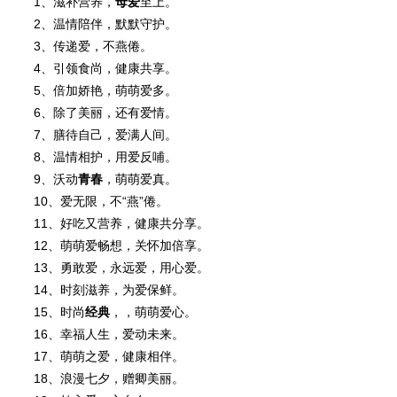
1、滋补营养，
母爱
至上。
2、温情陪伴，默默守护。
3、传递爱，不燕倦。
4、引领食尚，健康共享。
5、倍加娇艳，萌萌爱多。
6、除了美丽，还有爱情。
7、膳待自己，爱满人间。
8、温情相护，用爱反哺。
9、沃动
青春
，萌萌爱真。
10、爱无限，不“燕”倦。
11、好吃又营养，健康共分享。
12、萌萌爱畅想，关怀加倍享。
13、勇敢爱，永远爱，用心爱。
14、时刻滋养，为爱保鲜。
15、时尚
经典
，，萌萌爱心。
16、幸福人生，爱动未来。
17、萌萌之爱，健康相伴。
18、浪漫七夕，赠卿美丽。