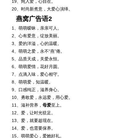
19、炖入爱，心自在。
20、时尚新煮意，大爱心演绎。
燕窝广告语2
1、萌萌暧昧，亲亲可人。
2、心有爱意，绽放美丽。
3、爱的洋溢，心的温暖。
4、萌萌之爱，永不“燕”倦。
5、品质天成，关爱永恒。
6、萌萌爱情，花好月圆。
7、点滴入味，爱心相守。
8、萌萌爱，知温暖。
9、口感纯正，滋养身心。
10、勇敢爱，永远爱，用心爱。
11、滋补营养，
母爱
至上。
12、爱，让时光驻足。
13、爱，就要趁现在。
14、爱，也需要保养。
15、萌萌爱心，爱她好礼。